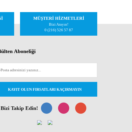
Ğİ
MÜŞTERİ HİZMETLERİ
Bizi Arayın!
0 (216) 526 57 87
ülten Aboneliği
KAYIT OLUN FIRSATLARI KAÇIRMAYIN
Bizi Takip Edin!