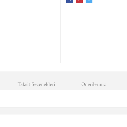
Taksit Seçenekleri
Önerileriniz
 diğer konularda yetersiz gördüğünüz noktaları öneri formunu kullanarak tarafımıza 