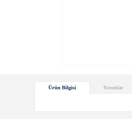
Ürün Bilgisi
Yorumlar
Bu ürünün fiyat bilgisi, resim, ürün açıklamalarında ve
Görüş ve önerileriniz için teşekkür ederiz.