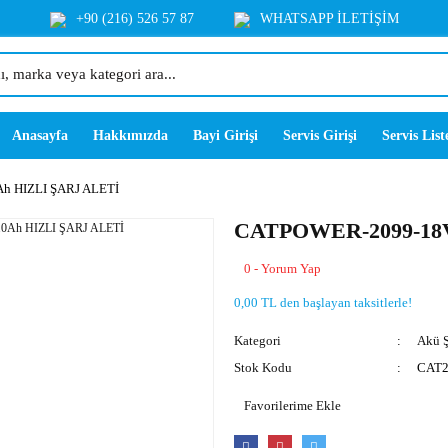
+90 (216) 526 57 87
WHATSAPP İLETİŞİM
Anasayfa
Hakkımızda
Bayi Girişi
Servis Girişi
Servis List
h HIZLI ŞARJ ALETİ
CATPOWER-2099-18V
0 - Yorum Yap
0,00 TL den başlayan taksitlerle!
Kategori
Akü Ş
Stok Kodu
CAT2