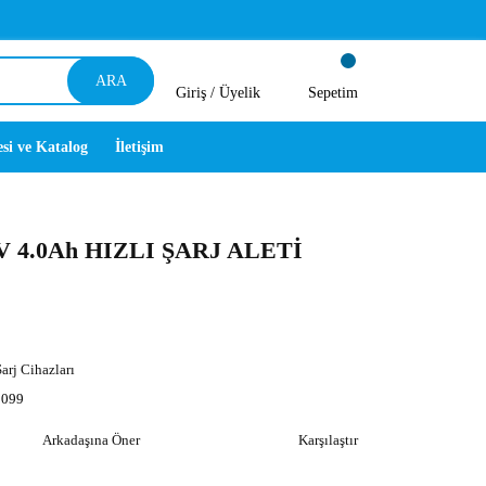
ARA
Giriş /
Üyelik
Sepetim
esi ve Katalog
İletişim
 4.0Ah HIZLI ŞARJ ALETİ
arj Cihazları
099
Arkadaşına Öner
Karşılaştır