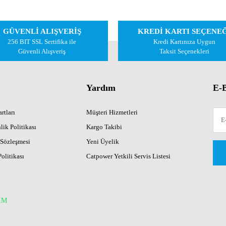
Bu ürüne ilk yorumu siz yapın!
GÜVENLİ ALIŞVERİŞ
KREDİ KARTI SEÇENE
Yorum Yaz
256 BIT SSL Sertifika ile
Kredi Kartınıza Uygun
Güvenli Alışveriş
Taksit Seçenekleri
Yardım
E-B
rtları
Müşteri Hizmetleri
lik Politikası
Kargo Takibi
 Sözleşmesi
Yeni Üyelik
Gönder
Politikası
Catpower Yetkili Servis Listesi
İM