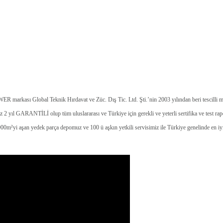
 markası Global Teknik Hırdavat ve Züc. Dış Tic. Ltd. Şti.’nin 2003 yılından beri tescilli ma
 2 yıl GARANTİLİ olup tüm uluslararası ve Türkiye için gerekli ve yeterli sertifika ve test rapor
yi aşan yedek parça depomuz ve 100 ü aşkın yetkili servisimiz ile Türkiye genelinde en iyi 