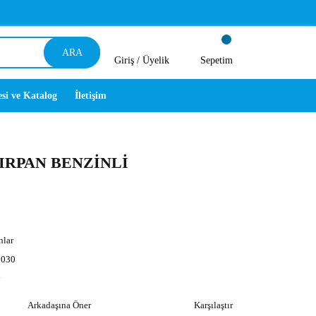
ARA
Giriş /
Üyelik
Sepetim
esi ve Katalog
İletişim
TIRPAN BENZİNLİ
nlar
030
y
Arkadaşına Öner
Karşılaştır