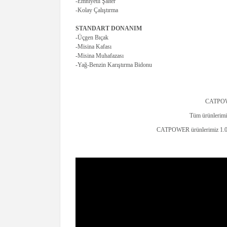
-Emniyetli Şalter
-Kolay Çalıştırma
STANDART DONANIM
-Üçgen Bıçak
-Misina Kafası
-Misina Muhafazası
-Yağ-Benzin Karıştırma Bidonu
CATPOWER
Tüm ürünlerimiz
CATPOWER ürünlerimiz 1.000m²