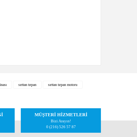
iletebilirsiniz.
inası
sırttan tırpan
sırttan tırpan motoru
Ğİ
MÜŞTERİ HİZMETLERİ
Bizi Arayın!
0 (216) 526 57 87