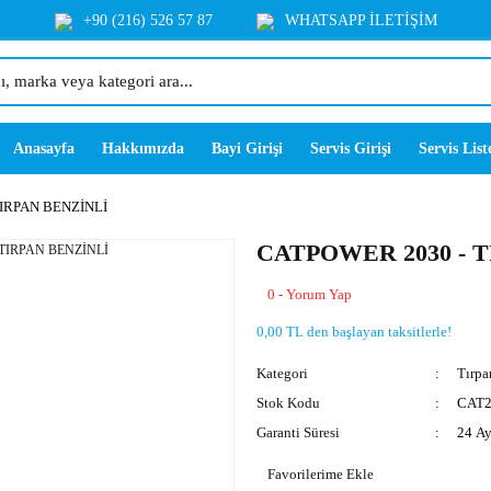
+90 (216) 526 57 87
WHATSAPP İLETİŞİM
Anasayfa
Hakkımızda
Bayi Girişi
Servis Girişi
Servis List
IRPAN BENZİNLİ
CATPOWER 2030 - 
0 - Yorum Yap
0,00 TL den başlayan taksitlerle!
Kategori
Tırpa
Stok Kodu
CAT2
Garanti Süresi
24 A