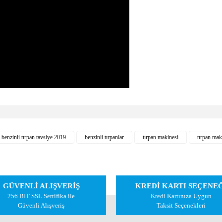
 diğer konularda yetersiz gördüğünüz noktaları öneri formunu kullanarak tarafımıza 
benzinli tırpan tavsiye 2019
benzinli tırpanlar
tırpan makinesi
tırpan mak
Bu ürüne ilk yorumu siz yapın!
Yorum Yaz
GÜVENLİ ALIŞVERİŞ
KREDİ KARTI SEÇENE
256 BIT SSL Sertifika ile
Kredi Kartınıza Uygun
Güvenli Alışveriş
Taksit Seçenekleri