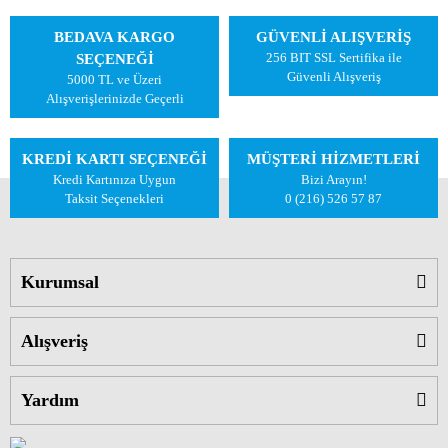
BEDAVA KARGO
GÜVENLİ ALIŞVERİŞ
256 BIT SSL Sertifika ile
SEÇENEĞİ
Güvenli Alışveriş
5000 TL ve Üzeri
Alışverişlerinizde Geçerli
KREDİ KARTI SEÇENEĞİ
MÜŞTERİ HİZMETLERİ
Kredi Kartınıza Uygun
Bizi Arayın!
Taksit Seçenekleri
0 (216) 526 57 87
Kurumsal
Alışveriş
Yardım