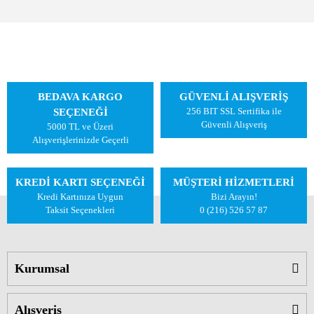
BEDAVA KARGO
GÜVENLİ ALIŞVERİŞ
256 BIT SSL Sertifika ile
SEÇENEĞİ
Güvenli Alışveriş
5000 TL ve Üzeri
Alışverişlerinizde Geçerli
KREDİ KARTI SEÇENEĞİ
MÜŞTERİ HİZMETLERİ
Kredi Kartınıza Uygun
Bizi Arayın!
Taksit Seçenekleri
0 (216) 526 57 87
Kurumsal
Alışveriş