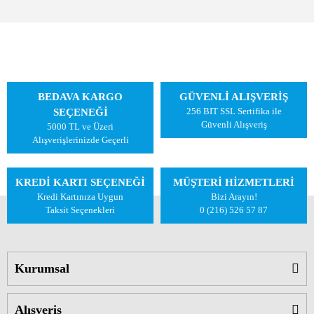
BEDAVA KARGO
GÜVENLİ ALIŞVERİŞ
256 BIT SSL Sertifika ile
SEÇENEĞİ
Güvenli Alışveriş
5000 TL ve Üzeri
Alışverişlerinizde Geçerli
KREDİ KARTI SEÇENEĞİ
MÜŞTERİ HİZMETLERİ
Kredi Kartınıza Uygun
Bizi Arayın!
Taksit Seçenekleri
0 (216) 526 57 87
Kurumsal
Alışveriş