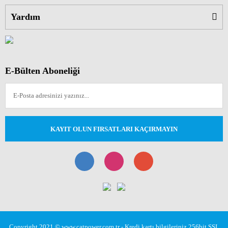
Yardım
E-Bülten Aboneliği
KAYIT OLUN FIRSATLARI KAÇIRMAYIN
Copyright 2021 © www.catpower.com.tr - Kredi kartı bilgileriniz 256bit SSL