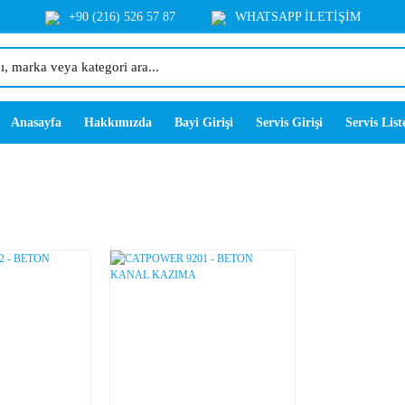
+90 (216) 526 57 87
WHATSAPP İLETİŞİM
Anasayfa
Hakkımızda
Bayi Girişi
Servis Girişi
Servis List