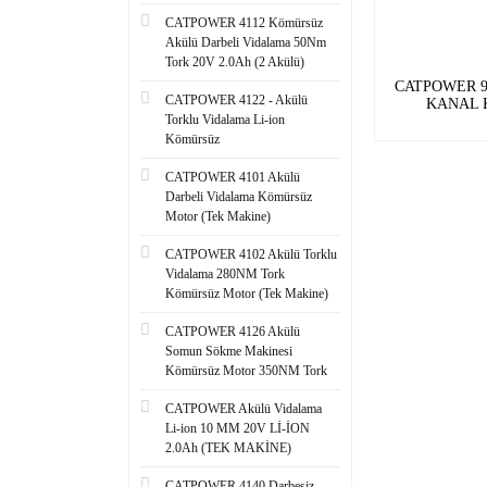
CATPOWER 4112 Kömürsüz
Akülü Darbeli Vidalama 50Nm
Tork 20V 2.0Ah (2 Akülü)
CATPOWER 9
CATPOWER 4122 - Akülü
KANAL 
Torklu Vidalama Li-ion
Kömürsüz
CATPOWER 4101 Akülü
Darbeli Vidalama Kömürsüz
Motor (Tek Makine)
CATPOWER 4102 Akülü Torklu
Vidalama 280NM Tork
Kömürsüz Motor (Tek Makine)
CATPOWER 4126 Akülü
Somun Sökme Makinesi
Kömürsüz Motor 350NM Tork
CATPOWER Akülü Vidalama
Li-ion 10 MM 20V Lİ-İON
2.0Ah (TEK MAKİNE)
CATPOWER 4140 Darbesiz