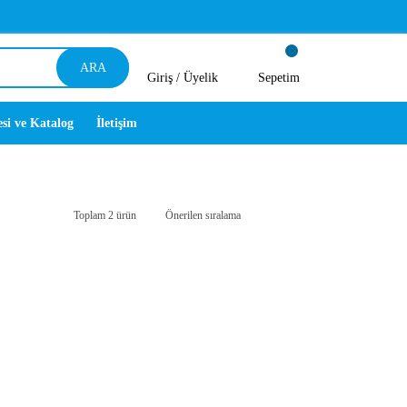
ARA
Giriş /
Üyelik
Sepetim
esi ve Katalog
İletişim
Toplam 2 ürün