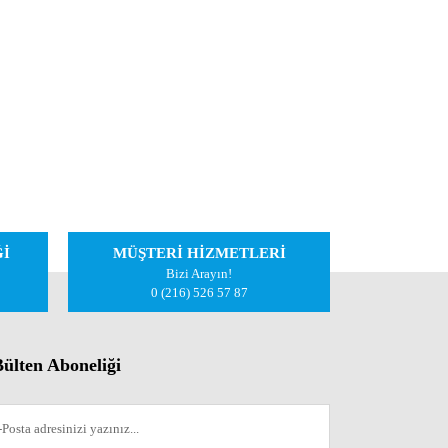
Ğİ
MÜŞTERİ HİZMETLERİ
Bizi Arayın!
0 (216) 526 57 87
ülten Aboneliği