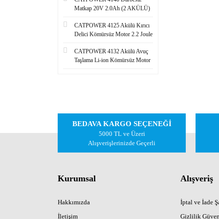
Matkap 20V 2.0Ah (2 AKÜLÜ)
CATPOWER 4125 Akülü Kırıcı
Delici Kömürsüz Motor 2.2 Joule
CATPOWER 4132 Akülü Avuç
Taşlama Li-ion Kömürsüz Motor
BEDAVA KARGO SEÇENEĞİ
5000 TL ve Üzeri
Alışverişlerinizde Geçerli
Kurumsal
Alışveriş
Hakkımızda
İptal ve İade Şa
İletişim
Gizlilik Güven