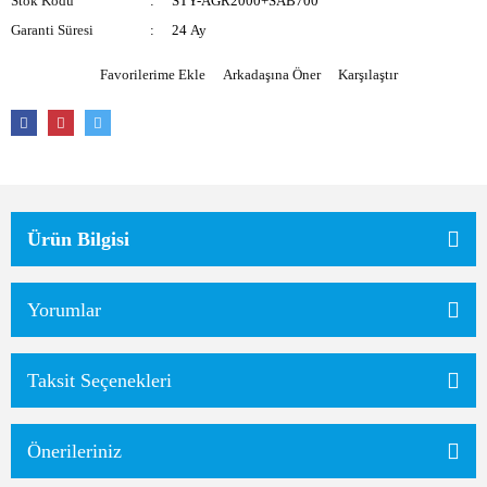
Stok Kodu
STY-AGR2000+SAB700
Garanti Süresi
24 Ay
Arkadaşına Öner
Karşılaştır
Ürün Bilgisi
Yorumlar
Taksit Seçenekleri
Önerileriniz