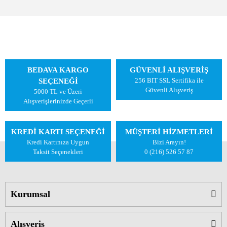
BEDAVA KARGO
GÜVENLİ ALIŞVERİŞ
256 BIT SSL Sertifika ile
SEÇENEĞİ
Güvenli Alışveriş
5000 TL ve Üzeri
Alışverişlerinizde Geçerli
KREDİ KARTI SEÇENEĞİ
MÜŞTERİ HİZMETLERİ
Kredi Kartınıza Uygun
Bizi Arayın!
Taksit Seçenekleri
0 (216) 526 57 87
Kurumsal
Alışveriş