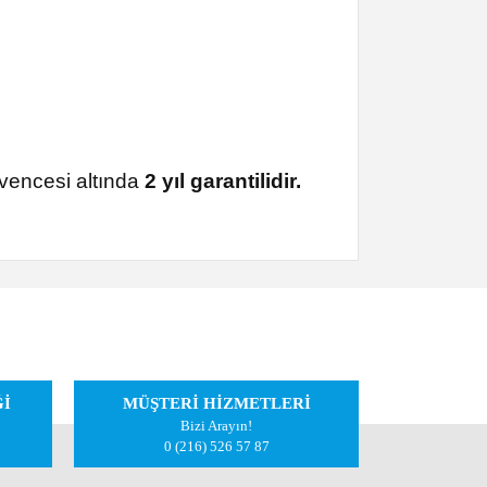
encesi altında
2 yıl garantilidir.
iletebilirsiniz.
Ğİ
MÜŞTERİ HİZMETLERİ
Bizi Arayın!
0 (216) 526 57 87