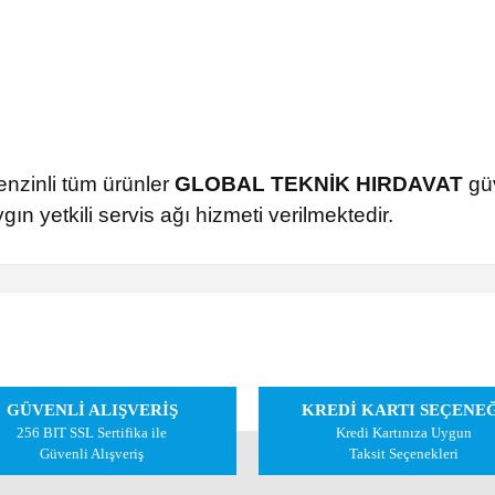
enzinli tüm ürünler
GLOBAL TEKNİK HIRDAVAT
güv
ın yetkili servis ağı hizmeti verilmektedir.
 diğer konularda yetersiz gördüğünüz noktaları öneri formunu kullanarak tarafımıza 
Bu ürüne ilk yorumu siz yapın!
GÜVENLİ ALIŞVERİŞ
KREDİ KARTI SEÇENE
Yorum Yaz
256 BIT SSL Sertifika ile
Kredi Kartınıza Uygun
Güvenli Alışveriş
Taksit Seçenekleri