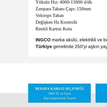
Yüksüz Hız: 4000-13000 d/dk
Zımpara Tabanı Çapı: 150mm
Velcrops Taban
Değişken Hz Kontrolü
Renkli Karton Kutu
INGCO
marka akülü, elektrikli ve b
Türkiye
genelinde 250’yi aşkın yayg
Bu ürünün fiyat bilgisi, resim, ürün açıklamalarında ve
Görüş ve önerileriniz için teşekkür ederiz.
Ürün resmi kalitesiz, bozuk veya görüntülenemiyor.
BEDAVA KARGO SEÇENEĞİ
Ürün açıklamasında eksik bilgiler bulunuyor.
5000 TL ve Üzeri
Ürün bilgilerinde hatalar bulunuyor.
Alışverişlerinizde Geçerli
Ürün fiyatı diğer sitelerden daha pahalı.