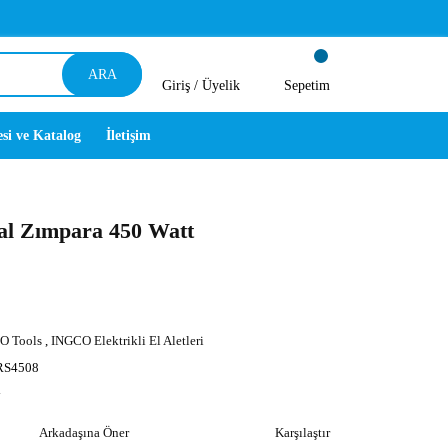
ARA
Giriş /
Üyelik
Sepetim
esi ve Katalog
İletişim
l Zımpara 450 Watt
O Tools
,
INGCO Elektrikli El Aletleri
RS4508
y
Arkadaşına Öner
Karşılaştır