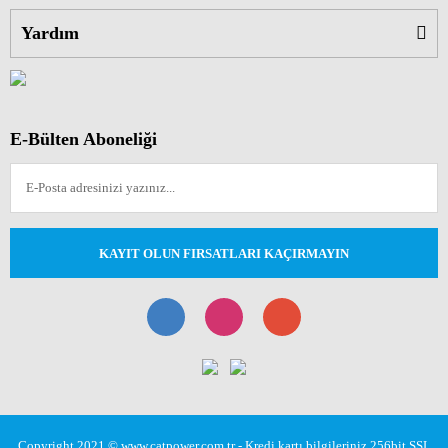
Yardım
E-Bülten Aboneliği
KAYIT OLUN FIRSATLARI KAÇIRMAYIN
Copyright 2021 © www.catpower.com.tr - Kredi kartı bilgileriniz 256bit SSL