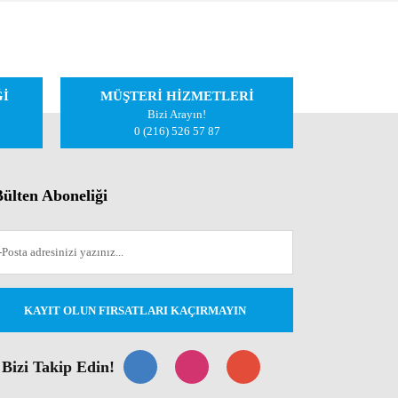
iletebilirsiniz.
Ğİ
MÜŞTERİ HİZMETLERİ
Bizi Arayın!
0 (216) 526 57 87
ülten Aboneliği
KAYIT OLUN FIRSATLARI KAÇIRMAYIN
Bizi Takip Edin!