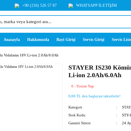
+90 (216) 526 57 87
WHATSAPP İLETİŞİM
Anasayfa
Hakkımızda
Bayi Girişi
Servis Girişi
Servis List
u Vidalama 18V Li-ion 2.0Ah/6.0Ah
STAYER IS230 Kömürs
Li-ion 2.0Ah/6.0Ah
0 - Yorum Yap
0,00 TL den başlayan taksitlerle!
Kategori
STA
Stok Kodu
STY-
Garanti Süresi
24 A