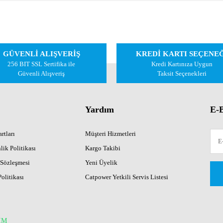
 diğer konularda yetersiz gördüğünüz noktaları öneri formunu kullanarak tarafımıza 
Bu ürüne ilk yorumu siz yapın!
GÜVENLİ ALIŞVERİŞ
KREDİ KARTI SEÇENE
Yorum Yaz
256 BIT SSL Sertifika ile
Kredi Kartınıza Uygun
Güvenli Alışveriş
Taksit Seçenekleri
Yardım
E-B
rtları
Müşteri Hizmetleri
lik Politikası
Kargo Takibi
 Sözleşmesi
Yeni Üyelik
Gönder
Politikası
Catpower Yetkili Servis Listesi
İM