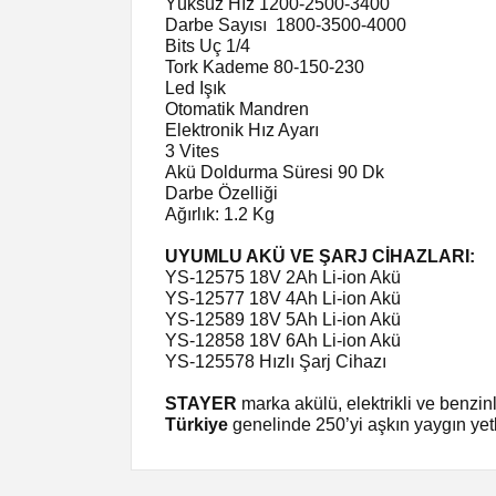
Yüksüz Hız 1200-2500-3400
Darbe Sayısı
1800-3500-4000
Bits Uç 1/4
Tork Kademe 80-150-230
Led Işık
Otomatik Mandren
Elektronik Hız Ayarı
3 Vites
Akü Doldurma Süresi 90 Dk
Darbe Özelliği
Ağırlık: 1.2 Kg
UYUMLU AKÜ VE ŞARJ CİHAZLARI:
YS-12575 18V 2Ah Li-ion Akü
YS-12577 18V 4Ah Li-ion Akü
YS-12589 18V 5Ah Li-ion Akü
YS-12858 18V 6Ah Li-ion Akü
YS-125578 Hızlı Şarj Cihazı
STAYER
marka akülü, elektrikli ve benzin
Türkiye
genelinde 250’yi aşkın yaygın yetki