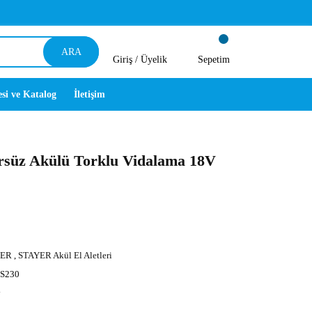
ARA
Giriş /
Üyelik
Sepetim
esi ve Katalog
İletişim
üz Akülü Torklu Vidalama 18V
YER
,
STAYER Akül El Aletleri
IS230
y