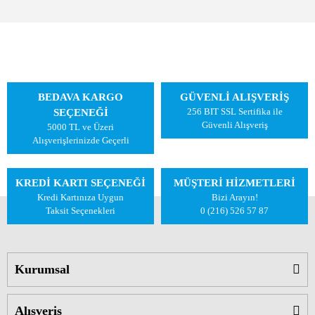
BEDAVA KARGO
GÜVENLİ ALIŞVERİŞ
256 BIT SSL Sertifika ile
SEÇENEĞİ
Güvenli Alışveriş
5000 TL ve Üzeri
Alışverişlerinizde Geçerli
KREDİ KARTI SEÇENEĞİ
MÜŞTERİ HİZMETLERİ
Kredi Kartınıza Uygun
Bizi Arayın!
Taksit Seçenekleri
0 (216) 526 57 87
Kurumsal
Alışveriş