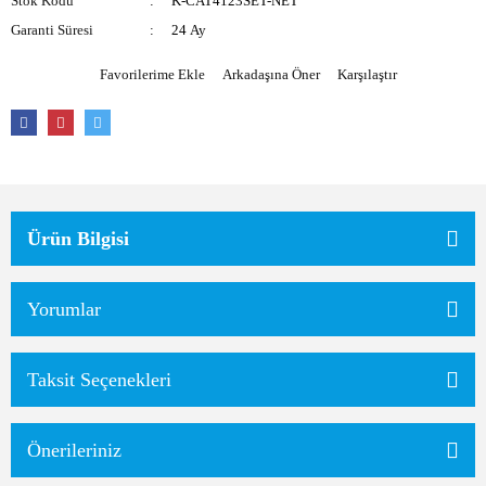
Stok Kodu
K-CAT4123SET-NET
Garanti Süresi
24 Ay
Arkadaşına Öner
Karşılaştır
Ürün Bilgisi
Yorumlar
Taksit Seçenekleri
Önerileriniz