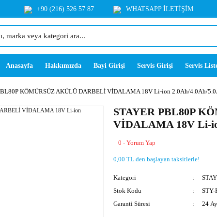
+90 (216) 526 57 87
WHATSAPP İLETİŞİM
Anasayfa
Hakkımızda
Bayi Girişi
Servis Girişi
Servis List
BL80P KÖMÜRSÜZ AKÜLÜ DARBELİ VİDALAMA 18V Li-ion 2.0Ah/4.0Ah/5.0
STAYER PBL80P K
VİDALAMA 18V Li-io
0 - Yorum Yap
0,00 TL den başlayan taksitlerle!
Kategori
STAYE
Stok Kodu
STY-
Garanti Süresi
24 A