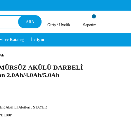
ARA
Giriş /
Üyelik
Sepetim
esi ve Katalog
İletişim
Ah
ÖMÜRSÜZ AKÜLÜ DARBELİ
n 2.0Ah/4.0Ah/5.0Ah
R Akül El Aletleri
,
STAYER
PBL80P
y