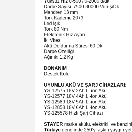
Yüksüz Hız 0-500 / 0-2000 d/dk
Darbe Sayısı
7500-30000 Vuruş/Dk
Mandren 13 mm
Tork Kademe 20+3
Led Işık
Tork 80 Nm
Elektronik Hız Ayarı
İki Vites
Akü Doldurma Süresi 60 Dk
Darbe Özelliği
Ağırlık: 1.2 Kg
DONANIM
Destek Kolu
UYUMLU AKÜ VE ŞARJ CİHAZLARI:
YS-12575 18V 2Ah Li-ion Akü
YS-12577 18V 4Ah Li-ion Akü
YS-12589 18V 5Ah Li-ion Akü
YS-12858 18V 6Ah Li-ion Akü
YS-125578 Hızlı Şarj Cihazı
STAYER
marka akülü, elektrikli ve benzin
Türkiye
genelinde 250’yi aşkın yaygın yetki