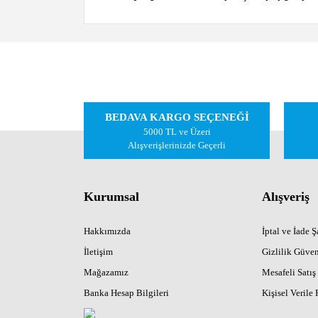
Bu ürünün fiyat bilgisi, resim, ürün açıklamalarında ve
Görüş ve önerileriniz için teşekkür ederiz.
Ürün resmi kalitesiz, bozuk veya görüntülenemiyor.
BEDAVA KARGO SEÇENEĞİ
Ürün açıklamasında eksik bilgiler bulunuyor.
5000 TL ve Üzeri
Ürün bilgilerinde hatalar bulunuyor.
Alışverişlerinizde Geçerli
Ürün fiyatı diğer sitelerden daha pahalı.
Bu ürüne benzer farklı alternatifler olmalı.
Kurumsal
Alışveriş
Hakkımızda
İptal ve İade Şa
İletişim
Gizlilik Güven
Mağazamız
Mesafeli Satış
Banka Hesap Bilgileri
Kişisel Verile 