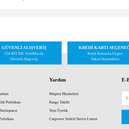
 diğer konularda yetersiz gördüğünüz noktaları öneri formunu kullanarak tarafımıza 
Bu ürüne ilk yorumu siz yapın!
GÜVENLİ ALIŞVERİŞ
KREDİ KARTI SEÇENE
Yorum Yaz
256 BIT SSL Sertifika ile
Kredi Kartınıza Uygun
Güvenli Alışveriş
Taksit Seçenekleri
Yardım
E-B
rtları
Müşteri Hizmetleri
lik Politikası
Kargo Takibi
 Sözleşmesi
Yeni Üyelik
Gönder
Politikası
Catpower Yetkili Servis Listesi