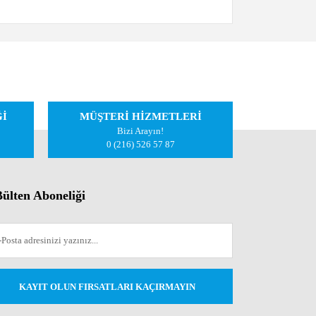
iletebilirsiniz.
Ğİ
MÜŞTERİ HİZMETLERİ
Bizi Arayın!
0 (216) 526 57 87
ülten Aboneliği
KAYIT OLUN FIRSATLARI KAÇIRMAYIN