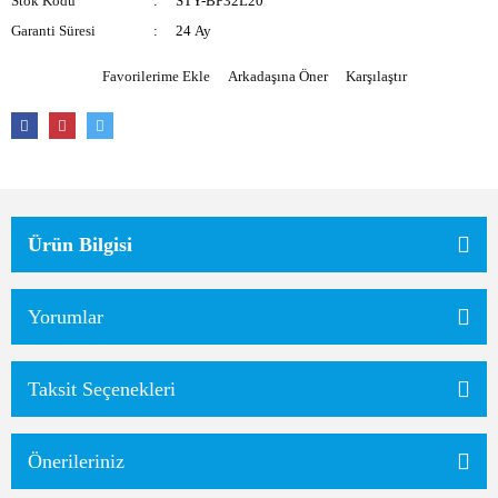
Stok Kodu
STY-BP32L20
Garanti Süresi
24 Ay
Arkadaşına Öner
Karşılaştır
Ürün Bilgisi
Yorumlar
Taksit Seçenekleri
Önerileriniz