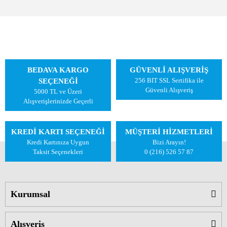
BEDAVA KARGO
GÜVENLİ ALIŞVERİŞ
256 BIT SSL Sertifika ile
SEÇENEĞİ
Güvenli Alışveriş
5000 TL ve Üzeri
Alışverişlerinizde Geçerli
KREDİ KARTI SEÇENEĞİ
MÜŞTERİ HİZMETLERİ
Kredi Kartınıza Uygun
Bizi Arayın!
Taksit Seçenekleri
0 (216) 526 57 87
Kurumsal
Alışveriş