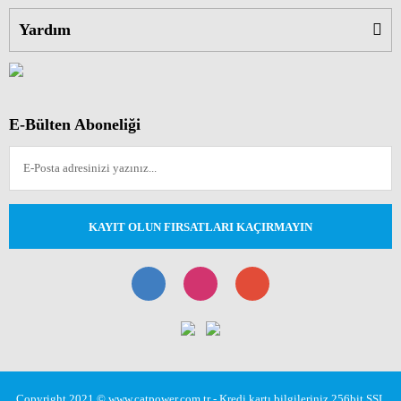
Yardım
E-Bülten Aboneliği
KAYIT OLUN FIRSATLARI KAÇIRMAYIN
Copyright 2021 © www.catpower.com.tr - Kredi kartı bilgileriniz 256bit SSL