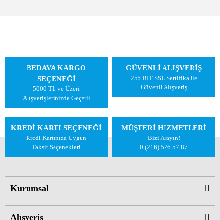
BEDAVA KARGO
GÜVENLİ ALIŞVERİŞ
256 BIT SSL Sertifika ile
SEÇENEĞİ
Güvenli Alışveriş
5000 TL ve Üzeri
Alışverişlerinizde Geçerli
KREDİ KARTI SEÇENEĞİ
MÜŞTERİ HİZMETLERİ
Kredi Kartınıza Uygun
Bizi Arayın!
Taksit Seçenekleri
0 (216) 526 57 87
Kurumsal
Alışveriş