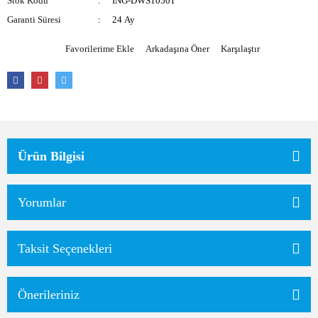
Stok Kodu
ING-DWS10501
Garanti Süresi
24 Ay
Arkadaşına Öner
Karşılaştır
Ürün Bilgisi
Yorumlar
Taksit Seçenekleri
Önerileriniz