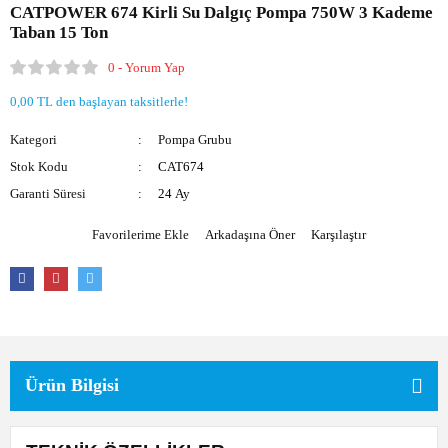
CATPOWER 674 Kirli Su Dalgıç Pompa 750W 3 Kademe
Akülü Üfleme
Elektrikli Tornavida
Taban 15 Ton
0 - Yorum Yap
Formika Traşlama
0,00 TL den başlayan taksitlerle!
Koyun Kırkma
Kategori
Pompa Grubu
Somun Sıkma
Stok Kodu
CAT674
İnvertörler
Garanti Süresi
24 Ay
Arkadaşına Öner
Karşılaştır
Ürün Bilgisi