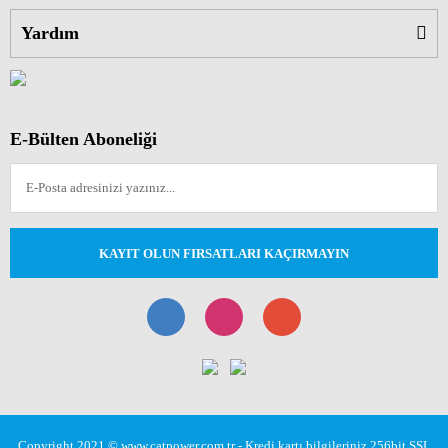
Yardım
E-Bülten Aboneliği
KAYIT OLUN FIRSATLARI KAÇIRMAYIN
Copyright 2021 © www.catpower.com.tr - Kredi kartı bilgileriniz 256bit SSL