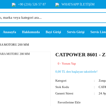
+90 (216) 526 57 87
WHATSAPP İLETİŞİM
Anasayfa
Hakkımızda
Bayi Girişi
Servis Girişi
Servis List
ARA MOTORU 200 MM
CATPOWER 8601 -
0 - Yorum Yap
0,00 TL den başlayan taksitlerle!
Kategori
Zımpa
Stok Kodu
CAT8
Garanti Süresi
24 A