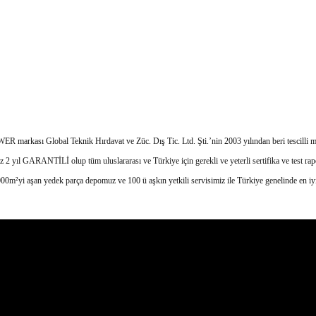
 markası Global Teknik Hırdavat ve Züc. Dış Tic. Ltd. Şti.’nin 2003 yılından beri tescilli ma
 2 yıl GARANTİLİ olup tüm uluslararası ve Türkiye için gerekli ve yeterli sertifika ve test rapor
yi aşan yedek parça depomuz ve 100 ü aşkın yetkili servisimiz ile Türkiye genelinde en iyi 