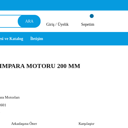
ARA
Giriş /
Üyelik
Sepetim
esi ve Katalog
İletişim
 ZIMPARA MOTORU 200 MM
ra Motorları
601
y
Arkadaşına Öner
Karşılaştır