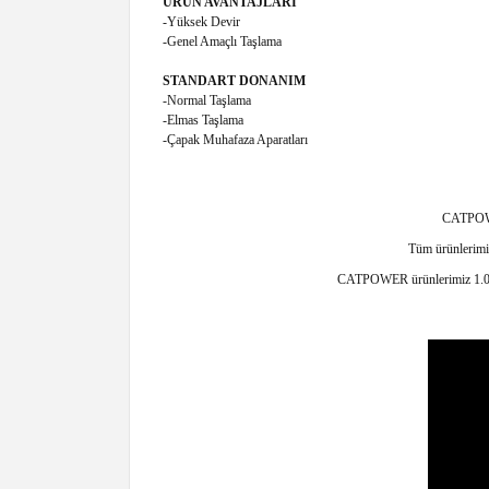
ÜRÜN AVANTAJLARI
-Yüksek Devir
-Genel Amaçlı Taşlama
STANDART DONANIM
-Normal Taşlama
-Elmas Taşlama
-Çapak Muhafaza Aparatları
CATPOWER
Tüm ürünlerimiz
CATPOWER ürünlerimiz 1.000m²