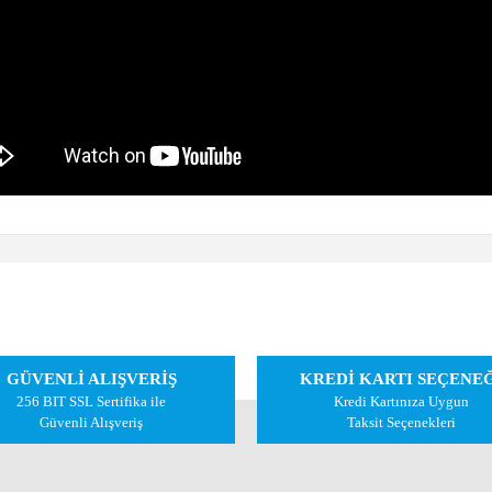
 diğer konularda yetersiz gördüğünüz noktaları öneri formunu kullanarak tarafımıza 
Bu ürüne ilk yorumu siz yapın!
GÜVENLİ ALIŞVERİŞ
KREDİ KARTI SEÇENE
Yorum Yaz
256 BIT SSL Sertifika ile
Kredi Kartınıza Uygun
Güvenli Alışveriş
Taksit Seçenekleri