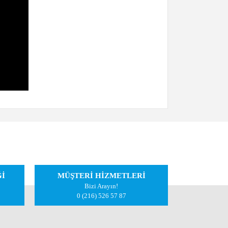
iletebilirsiniz.
Ğİ
MÜŞTERİ HİZMETLERİ
Bizi Arayın!
0 (216) 526 57 87