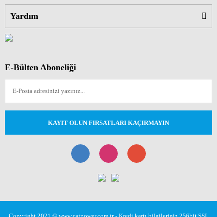
Yardım
E-Bülten Aboneliği
KAYIT OLUN FIRSATLARI KAÇIRMAYIN
Copyright 2021 © www.catpower.com.tr - Kredi kartı bilgileriniz 256bit SSL