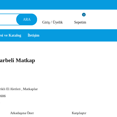
0
ARA
Giriş /
Üyelik
Sepetim
esi ve Katalog
İletişim
rbeli Matkap
ikli El Aletleri
,
Matkaplar
606
y
Arkadaşına Öner
Karşılaştır