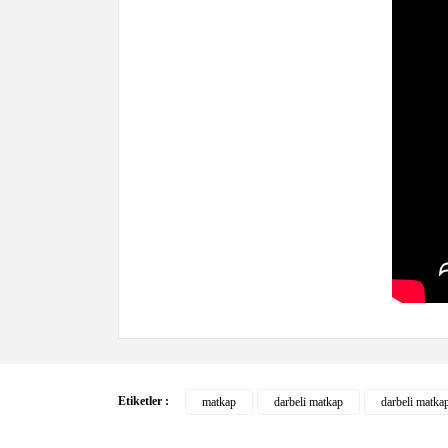
Bu ürünün fiyat bilgisi, resim, ürün açıklamalarında ve
Görüş ve önerileriniz için teşekkür ederiz.
Etiketler :
matkap
darbeli matkap
darbeli matkap