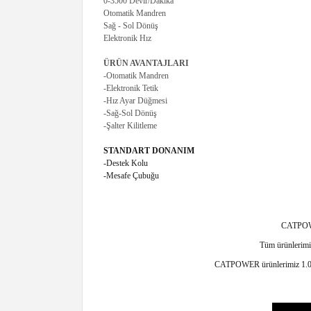
0-3500 Devir/Dakika
Otomatik Mandren
Sağ - Sol Dönüş
Elektronik Hız
ÜRÜN AVANTAJLARI
-Otomatik Mandren
-Elektronik Tetik
-Hız Ayar Düğmesi
-Sağ-Sol Dönüş
-Şalter Kilitleme
STANDART DONANIM
-Destek Kolu
-Mesafe Çubuğu
CATPOWER
Tüm ürünlerimiz
CATPOWER ürünlerimiz 1.000m²