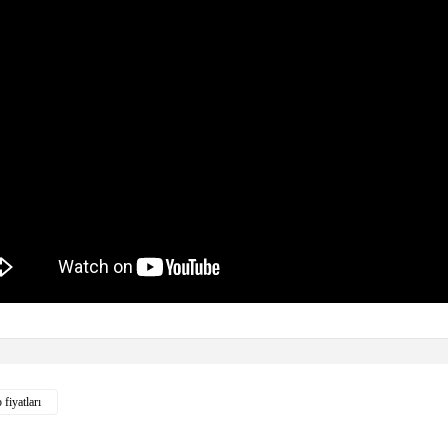
 diğer konularda yetersiz gördüğünüz noktaları öneri formunu kullanarak tarafımıza 
 fiyatları
Bu ürüne ilk yorumu siz yapın!