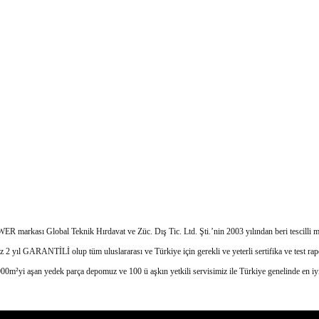
 markası Global Teknik Hırdavat ve Züc. Dış Tic. Ltd. Şti.’nin 2003 yılından beri tescilli ma
 2 yıl GARANTİLİ olup tüm uluslararası ve Türkiye için gerekli ve yeterli sertifika ve test rapor
yi aşan yedek parça depomuz ve 100 ü aşkın yetkili servisimiz ile Türkiye genelinde en iyi 