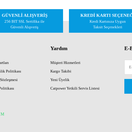
Yorum Yaz
GÜVENLİ ALIŞVERİŞ
KREDİ KARTI SEÇENE
256 BIT SSL Sertifika ile
Kredi Kartınıza Uygun
Güvenli Alışveriş
Taksit Seçenekleri
Yardım
E-B
rtları
Müşteri Hizmetleri
lik Politikası
Kargo Takibi
Gönder
 Sözleşmesi
Yeni Üyelik
Politikası
Catpower Yetkili Servis Listesi
İM