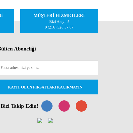
Ğİ
MÜŞTERİ HİZMETLERİ
Bizi Arayın!
0 (216) 526 57 87
ülten Aboneliği
KAYIT OLUN FIRSATLARI KAÇIRMAYIN
Bizi Takip Edin!