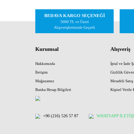
Ürün resmi kalitesiz, bozuk veya görüntülenemiyor.
Ürün açıklamasında eksik bilgiler bulunuyor.
BEDAVA KARGO SEÇENEĞİ
Ürün bilgilerinde hatalar bulunuyor.
5000 TL ve Üzeri
Ürün fiyatı diğer sitelerden daha pahalı.
Alışverişlerinizde Geçerli
Bu ürüne benzer farklı alternatifler olmalı.
Kurumsal
Alışveriş
Hakkımızda
İptal ve İade Şa
İletişim
Gizlilik Güven
Mağazamız
Mesafeli Satış
Banka Hesap Bilgileri
Kişisel Verile 
+90 (216) 526 57 87
WHATSAPP İLETİŞ