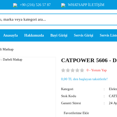
+90 (216) 526 57 87
WHATSAPP İLETİŞİM
Anasayfa
Hakkımızda
Bayi Girişi
Servis Girişi
Servis List
i Matkap
CATPOWER 5606 - Da
0 - Yorum Yap
0,00 TL den başlayan taksitlerle!
Kategori
Elektr
Stok Kodu
CAT5
Garanti Süresi
24 A