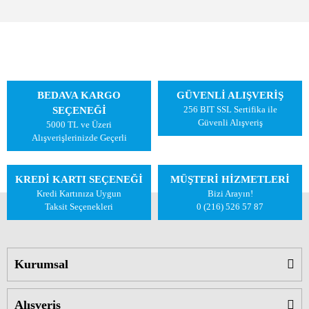
BEDAVA KARGO
GÜVENLİ ALIŞVERİŞ
256 BIT SSL Sertifika ile
SEÇENEĞİ
Güvenli Alışveriş
5000 TL ve Üzeri
Alışverişlerinizde Geçerli
KREDİ KARTI SEÇENEĞİ
MÜŞTERİ HİZMETLERİ
Kredi Kartınıza Uygun
Bizi Arayın!
Taksit Seçenekleri
0 (216) 526 57 87
Kurumsal
Alışveriş