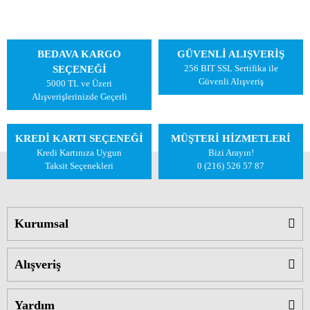
BEDAVA KARGO
GÜVENLİ ALIŞVERİŞ
256 BIT SSL Sertifika ile
SEÇENEĞİ
Güvenli Alışveriş
5000 TL ve Üzeri
Alışverişlerinizde Geçerli
KREDİ KARTI SEÇENEĞİ
MÜŞTERİ HİZMETLERİ
Kredi Kartınıza Uygun
Bizi Arayın!
Taksit Seçenekleri
0 (216) 526 57 87
Kurumsal
Alışveriş
Yardım