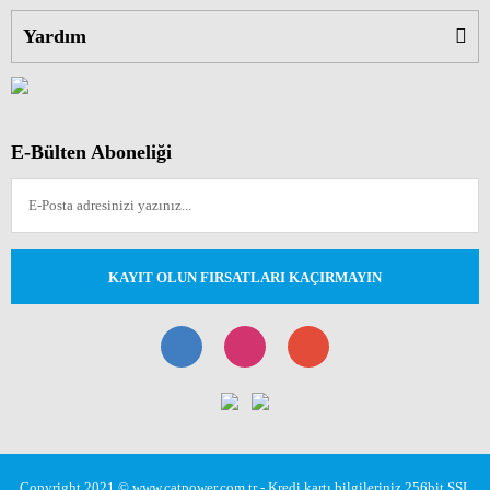
Yardım
E-Bülten Aboneliği
KAYIT OLUN FIRSATLARI KAÇIRMAYIN
Copyright 2021 © www.catpower.com.tr - Kredi kartı bilgileriniz 256bit SSL