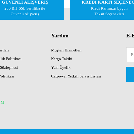
GÜVENLİ ALIŞVERİŞ
KREDİ KARTI SEÇENE
Yorum Yaz
256 BIT SSL Sertifika ile
Kredi Kartınıza Uygun
Güvenli Alışveriş
Taksit Seçenekleri
Yardım
E-B
rtları
Müşteri Hizmetleri
lik Politikası
Kargo Takibi
 Sözleşmesi
Yeni Üyelik
Gönder
Politikası
Catpower Yetkili Servis Listesi
İM