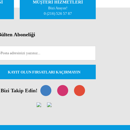
Ğİ
MÜŞTERİ HİZMETLERİ
Bizi Arayın!
0 (216) 526 57 87
ülten Aboneliği
KAYIT OLUN FIRSATLARI KAÇIRMAYIN
Bizi Takip Edin!