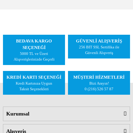
BEDAVA KARGO
GÜVENLİ ALIŞVERİŞ
256 BIT SSL Sertifika ile
SEÇENEĞİ
Güvenli Alışveriş
5000 TL ve Üzeri
Alışverişlerinizde Geçerli
KREDİ KARTI SEÇENEĞİ
MÜŞTERİ HİZMETLERİ
Kredi Kartınıza Uygun
Bizi Arayın!
Taksit Seçenekleri
0 (216) 526 57 87
Kurumsal
Alışveriş