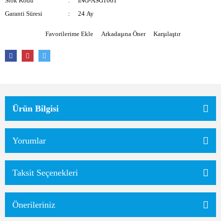
Stok Kodu
ING-ASG1061
Garanti Süresi
24 Ay
Arkadaşına Öner
Karşılaştır
Ürün Bilgisi
Yorumlar
Taksit Seçenekleri
Önerileriniz