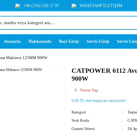
+90 (216) 526 57 87
WHATSAPP İLETİŞİM
Anasayfa
Hakkımızda
Bayi Girişi
Servis Girişi
Servis List
ama Makinesi 125MM 900W
CATPOWER 6112 Avu
900W
0 - Yorum Yap
0,00 TL den başlayan taksitlerle!
Kategori
Taşla
Stok Kodu
CAT6
Garanti Süresi
24 A