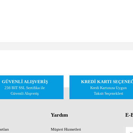
 diğer konularda yetersiz gördüğünüz noktaları öneri formunu kullanarak tarafımıza 
Bu ürüne ilk yorumu siz yapın!
GÜVENLİ ALIŞVERİŞ
KREDİ KARTI SEÇENE
Yorum Yaz
256 BIT SSL Sertifika ile
Kredi Kartınıza Uygun
Güvenli Alışveriş
Taksit Seçenekleri
Yardım
E-B
rtları
Müşteri Hizmetleri