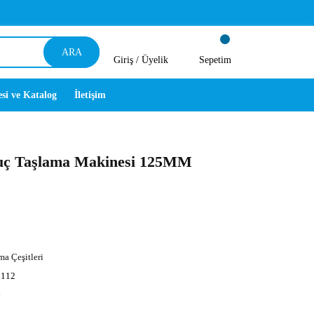
ARA
Giriş /
Üyelik
Sepetim
esi ve Katalog
İletişim
ç Taşlama Makinesi 125MM
ma Çeşitleri
112
y