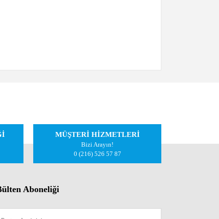
iletebilirsiniz.
Ğİ
MÜŞTERİ HİZMETLERİ
Bizi Arayın!
0 (216) 526 57 87
ülten Aboneliği