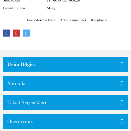
Stok Kodu
STY-MINIOLMOL20
Garanti Süresi
24 Ay
Arkadaşına Öner
Karşılaştır
Ürün Bilgisi
Yorumlar
Taksit Seçenekleri
Önerileriniz