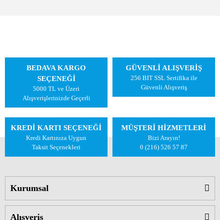
BEDAVA KARGO
GÜVENLİ ALIŞVERİŞ
256 BIT SSL Sertifika ile
SEÇENEĞİ
Güvenli Alışveriş
5000 TL ve Üzeri
Alışverişlerinizde Geçerli
KREDİ KARTI SEÇENEĞİ
MÜŞTERİ HİZMETLERİ
Kredi Kartınıza Uygun
Bizi Arayın!
Taksit Seçenekleri
0 (216) 526 57 87
Kurumsal
Alışveriş