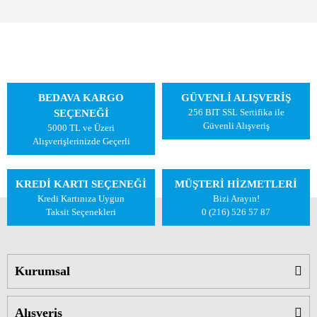
BEDAVA KARGO
GÜVENLİ ALIŞVERİŞ
256 BIT SSL Sertifika ile
SEÇENEĞİ
Güvenli Alışveriş
5000 TL ve Üzeri
Alışverişlerinizde Geçerli
KREDİ KARTI SEÇENEĞİ
MÜŞTERİ HİZMETLERİ
Kredi Kartınıza Uygun
Bizi Arayın!
Taksit Seçenekleri
0 (216) 526 57 87
Kurumsal
Alışveriş