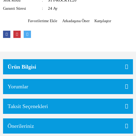
Stok Kodu
STY-ROCKYL20
Garanti Süresi
24 Ay
Arkadaşına Öner
Karşılaştır
Ürün Bilgisi
Yorumlar
Taksit Seçenekleri
Önerileriniz