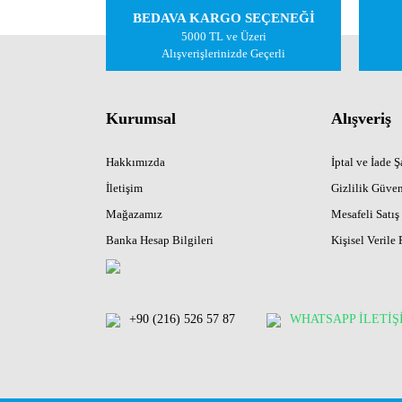
BEDAVA KARGO SEÇENEĞİ
5000 TL ve Üzeri
Alışverişlerinizde Geçerli
Kurumsal
Alışveriş
Hakkımızda
İptal ve İade Şa
İletişim
Gizlilik Güven
Mağazamız
Mesafeli Satış
Banka Hesap Bilgileri
Kişisel Verile 
+90 (216) 526 57 87
WHATSAPP İLETİŞ