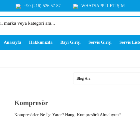
+90 (216) 526 57 87
WHATSAPP İLETİŞİM
Anasayfa
Hakkımızda
Bayi Girişi
Servis Girişi
Servis List
Kompresör
Kompresörler Ne İşe Yarar? Hangi Kompresörü Almalıyım?