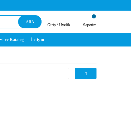
ARA
Giriş /
Üyelik
Sepetim
esi ve Katalog
İletişim