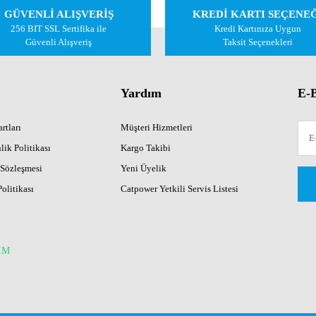
GÜVENLİ ALIŞVERİŞ
KREDİ KARTI SEÇENE
256 BIT SSL Sertifika ile
Kredi Kartınıza Uygun
Güvenli Alışveriş
Taksit Seçenekleri
Yardım
E-B
rtları
Müşteri Hizmetleri
lik Politikası
Kargo Takibi
 Sözleşmesi
Yeni Üyelik
Politikası
Catpower Yetkili Servis Listesi
İM