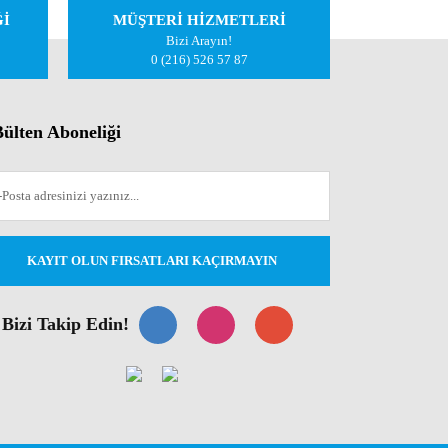
Ğİ
MÜŞTERİ HİZMETLERİ
Bizi Arayın!
0 (216) 526 57 87
ülten Aboneliği
KAYIT OLUN FIRSATLARI KAÇIRMAYIN
Bizi Takip Edin!